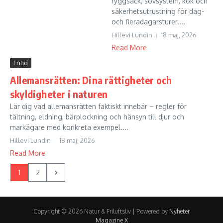
ryggsäck, sovsystem, kök och
säkerhetsutrustning för dag-
och fleradagarsturer....
Hillevi Lundin
18 maj, 2026
Read More
Fritid
Allemansrätten: Dina rättigheter och
skyldigheter i naturen
Lär dig vad allemansrätten faktiskt innebär – regler för
tältning, eldning, bärplockning och hänsyn till djur och
markägare med konkreta exempel....
Hillevi Lundin
18 maj, 2026
Read More
1
2
Copyright © 2026 Natur & Friluftsliv | Powered by
Nyheter
Magazine X