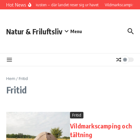
Hoppa till innehåll
Hot News
Höga kusten – där landet reser sig ur havet
Vildmarkscamping oc
Natur & Friluftsliv
Menu
Hem
/
Fritid
Fritid
Fritid
Vildmarkscamping och
tältning