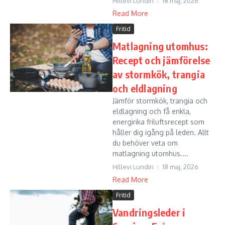
Hillevi Lundin
18 maj, 2026
Read More
Fritid
Matlagning utomhus:
Recept och jämförelse
av stormkök, trangia
och eldlagning
Jämför stormkök, trangia och
eldlagning och få enkla,
energirika friluftsrecept som
håller dig igång på leden. Allt
du behöver veta om
matlagning utomhus....
Hillevi Lundin
18 maj, 2026
Read More
Fritid
Vandringsleder i