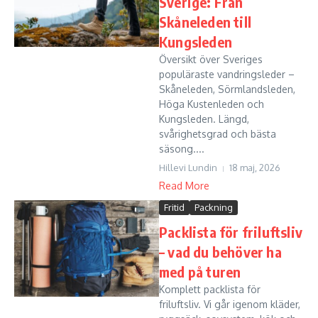
Sverige: Från
Skåneleden till
Kungsleden
Översikt över Sveriges
populäraste vandringsleder –
Skåneleden, Sörmlandsleden,
Höga Kustenleden och
Kungsleden. Längd,
svårighetsgrad och bästa
säsong....
Hillevi Lundin
18 maj, 2026
Read More
Fritid
Packning
Packlista för friluftsliv
– vad du behöver ha
med på turen
Komplett packlista för
friluftsliv. Vi går igenom kläder,